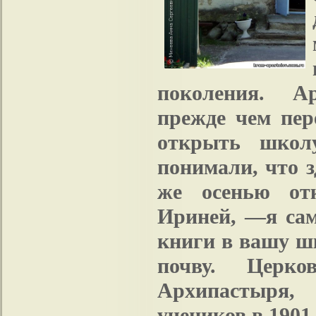
поколения. Ар
прежде чем пер
открыть школу
понимали, что 
же осенью от
Ириней, —я сам
книги в вашу ш
почву. Церко
Архипастыря,
учеников в 1901