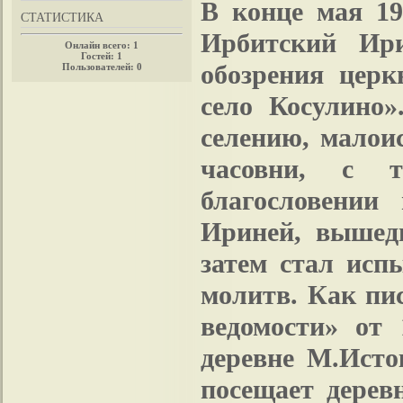
В конце мая 19
СТАТИСТИКА
Ирбитский Ири
Онлайн всего:
1
Гостей:
1
обозрения церк
Пользователей:
0
село Косулино»
селению, малои
часовни, с 
благословении
Ириней, вышед
затем стал исп
молитв. Как пи
ведомости» от
деревне М.Исто
посещает дерев