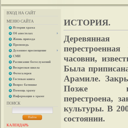
ВХОД НА САЙТ
ИСТОРИЯ.
МЕНЮ САЙТА
История храма
Об апостолах
Деревянная 
Жизнь прихода
Проповедь
перестроенная
Духовное просвещение
часовни, извест
СМИ
Расписание богослужений
Была приписана
Воскресная школа
Фотогалерея
Арамиле. Закры
Гостевая книга
Вопрос батюшке
Позже кап
Помощь храму
перестроена, з
Информация о храме
ПОИСК
культуры. В 20
состоянии.
КАЛЕНДАРЬ