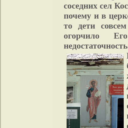
соседних сел Ко
почему и в церк
то дети совсе
огорчило Его
недостаточност